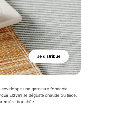
Je distribue
te enveloppe une garniture fondante,
rque Elzymi
se déguste chaude ou tiède,
 première bouchée.