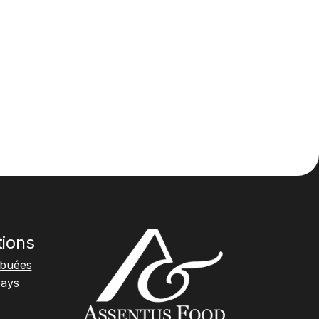
tions
ibuées
pays