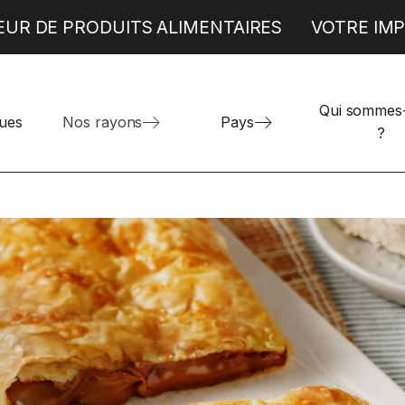
EUR DE PRODUITS ALIMENTAIRES
VOTRE IMP
Qui sommes
Produits alimentaires espagnols
TRAITEUR
BOULANGERIE
ues
Nos rayons
Pays
?
Produits alimentaires grecs
Böreks
Donuts et Mini Beignets
Produits alimentaires italiens
Pizzas individuelles