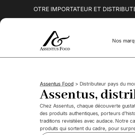
VOTRE IMPORTATEUR ET DISTRIBUT
Produits alimentaires autrichiens
ÉPICERIE SNACKING
Nos marq
Produits alimentaires belges
Craquants norvégiens
Produits alimentaires danois
Muffins en emballage individuel
Bruschettas apéritives aromatisées
Pâtisseries siciliennes
Pretzel crush
Assentus Food
>
Distributeur pays du m
Assentus, distr
Chez Assentus, chaque découverte gustativ
des produits authentiques, porteurs d’histoi
traditions revisitées avec audace. Notre ca
produits qui sortent du cadre, pour surpre