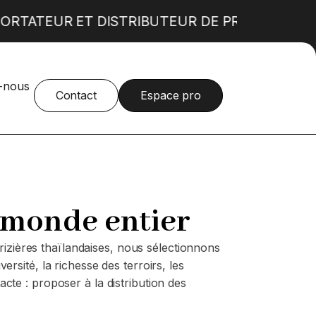
ORTATEUR ET DISTRIBUTEUR DE PRODUITS AL
-nous
Produits alimentaires norvégiens
SURGELÉS
Contact
Espace pro
Produits alimentaires bulgares
Fruits glacés enrobés de chocolat
Mini fluffy's
Cookies à cuire
Bougatsa
Croquetas
Street food italienne
u monde entier
izières thaïlandaises, nous sélectionnons
ersité, la richesse des terroirs, les
acte : proposer à la distribution des