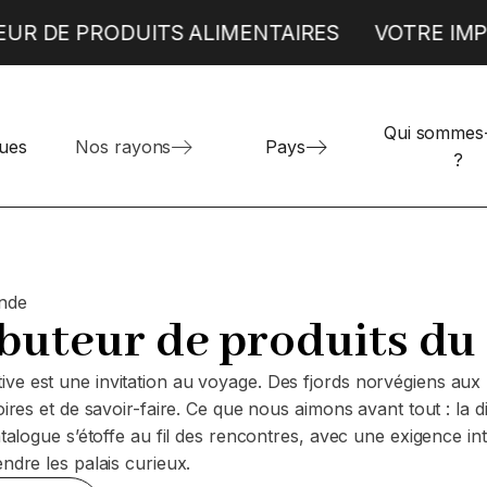
EUR DE PRODUITS ALIMENTAIRES
VOTRE IMP
Qui sommes
Produits alimentaires espagnols
TRAITEUR
BOULANGERIE
ues
Nos rayons
Pays
?
Produits alimentaires grecs
Böreks
Donuts et Mini Beignets
Produits alimentaires italiens
Pizzas individuelles
onde
ibuteur de produits d
e est une invitation au voyage. Des fjords norvégiens aux r
res et de savoir-faire. Ce que nous aimons avant tout : la div
talogue s’étoffe au fil des rencontres, avec une exigence int
ndre les palais curieux.