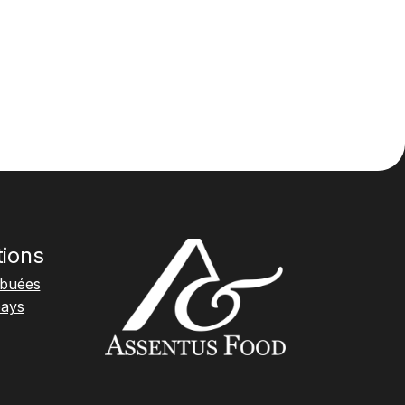
tions
ibuées
pays