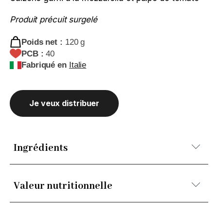
Produit précuit surgelé
Poids net :
120 g
PCB :
40
Fabriqué en
Italie
Je veux distribuer
Ingrédients
Farine de BLÉ tendre 00, eau, mozzarella 20%
Valeur nutritionnelle
(LAIT, sel, ferments lactiques, présure
microbienne), pulpe de tomate 13,3% (jus de
tomates, correcteur d'acidité : acide citrique E330),
Energie : 1141 KJ, 271 Kcal