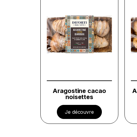
Aragostine cacao
A
noisettes
Je découvre