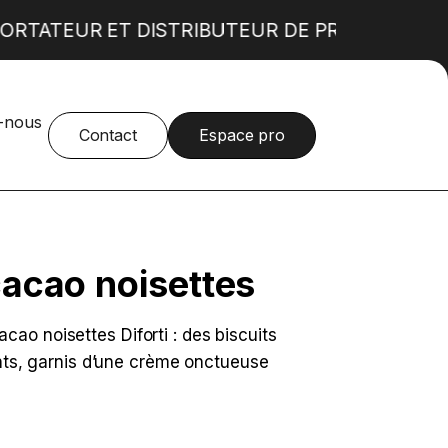
ORTATEUR ET DISTRIBUTEUR DE PRODUITS AL
-nous
Produits alimentaires norvégiens
SURGELÉS
Contact
Espace pro
Produits alimentaires bulgares
Fruits glacés enrobés de chocolat
Mini fluffy's
Cookies à cuire
Bougatsa
Croquetas
acao noisettes
Street food italienne
ao noisettes Diforti : des biscuits
lants, garnis d’une crème onctueuse