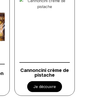
Cannoncini crème de
on
pistache
Je découvre