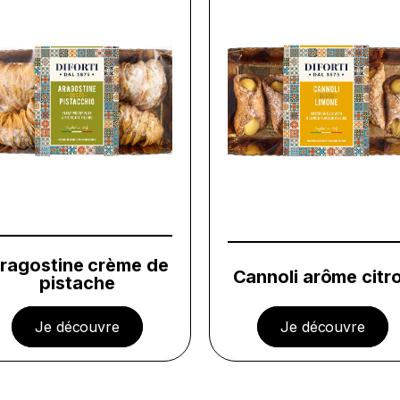
ragostine crème de
Cannoli arôme citr
pistache
Je découvre
Je découvre