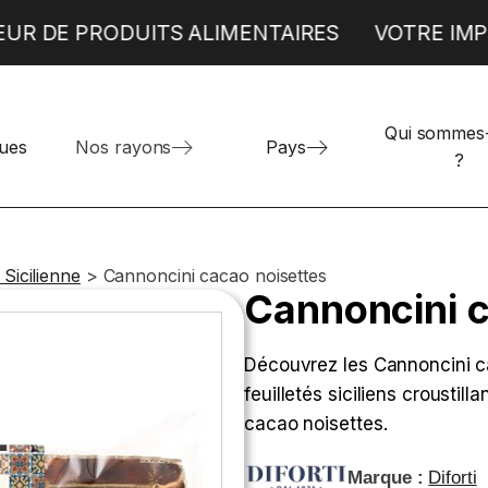
EUR DE PRODUITS ALIMENTAIRES
VOTRE IMP
Qui sommes
Produits alimentaires espagnols
TRAITEUR
BOULANGERIE
ues
Nos rayons
Pays
?
Produits alimentaires grecs
Böreks
Donuts et Mini Beignets
Produits alimentaires italiens
Pizzas individuelles
 Sicilienne
>
Cannoncini cacao noisettes
Cannoncini c
Découvrez les Cannoncini cac
feuilletés siciliens croustil
cacao noisettes.
Marque :
Diforti