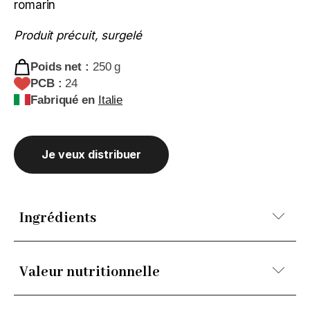
romarin
Produit précuit, surgelé
Poids net :
250 g
PCB :
24
Fabriqué en
Italie
Je veux distribuer
Ingrédients
Semoule remoulue de BLÉ dur, eau, pomme de
Valeur nutritionnelle
terre 43%, huile d'olive extra vierge 10%, huile de
graines de tournesol, levain naturel (semoule