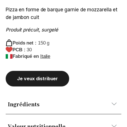
Pizza en forme de barque garnie de mozzarella et
de jambon cuit
Produit précuit, surgelé
Poids net :
150 g
PCB :
30
Fabriqué en
Italie
Je veux distribuer
Ingrédients
Farine de BLÉ tendre 00, mozzarella 22,2% (LAIT,
Valeur nutritionnelle