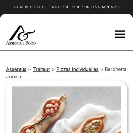
VOTRE IMPORTATEUR ET DISTRIBUTEUR DE PRODUITS ALIMENTAIRES
Produits
Produits
Produits
ÉPICERIE SNACKING
TRAITEUR
BOULANGERIE
SUR
alimentaires
alimentaires
alimentaires
Craquants norvégiens
Böreks
Donuts et Mini
Fruit
autrichiens
espagnols
norvégiens
Muffins en emballage
Pizzas
Beignets
glac
Produits
Produits
Produits
individuel
individuelles
enro
alimentaires
alimentaires
alimentaires
Bruschettas apéritives
choc
Assentus
>
Traiteur
>
Pizzas individuelles
>
Barchetta
belges
grecs
bulgares
aromatisées
Mini 
Jonica
Produits
Produits
Pâtisseries siciliennes
Cook
alimentaires
alimentaires
Pretzel crush
cuire
danois
italiens
Boug
Croq
Stre
itali