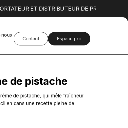
ORTATEUR ET DISTRIBUTEUR DE PRODUITS AL
-nous
Produits alimentaires norvégiens
SURGELÉS
Contact
Espace pro
Produits alimentaires bulgares
Fruits glacés enrobés de chocolat
Mini fluffy's
Cookies à cuire
Bougatsa
Croquetas
e de pistache
Street food italienne
 crème de pistache, qui mêle fraîcheur
cilien dans une recette pleine de