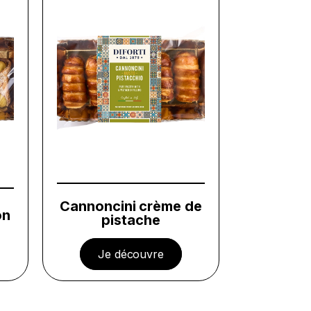
Cannoncini crème de
on
pistache
Je découvre