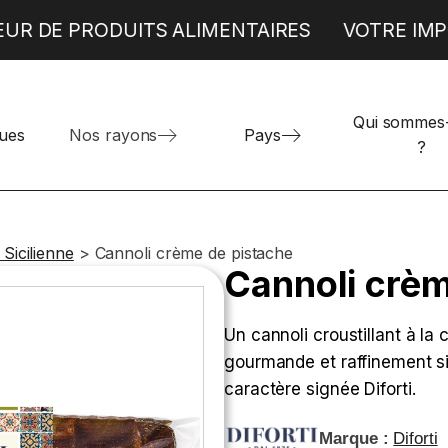
EUR DE PRODUITS ALIMENTAIRES
VOTRE IMP
Qui sommes
Produits alimentaires espagnols
TRAITEUR
BOULANGERIE
ues
Nos rayons
Pays
?
Produits alimentaires grecs
Böreks
Donuts et Mini Beignets
Produits alimentaires italiens
Pizzas individuelles
 Sicilienne
>
Cannoli crème de pistache
Cannoli crèm
Un cannoli croustillant à la
gourmande et raffinement si
caractère signée Diforti.
Marque :
Diforti