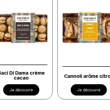
Baci Di Dama crème
Cannoli arôme citr
cacao
Je découvre
Je découvre